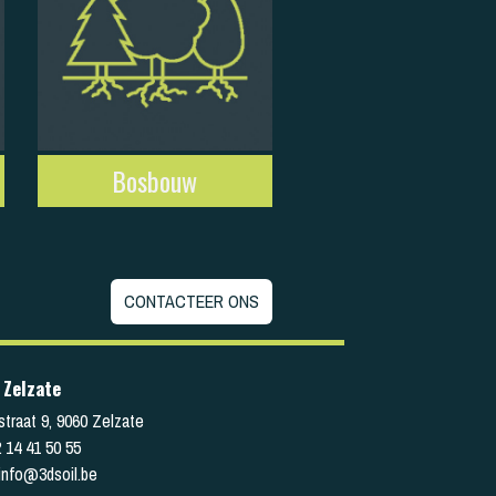
Bosbouw
CONTACTEER ONS
 Zelzate
straat 9
,
9060
Zelzate
 14 41 50 55
info@3dsoil.be