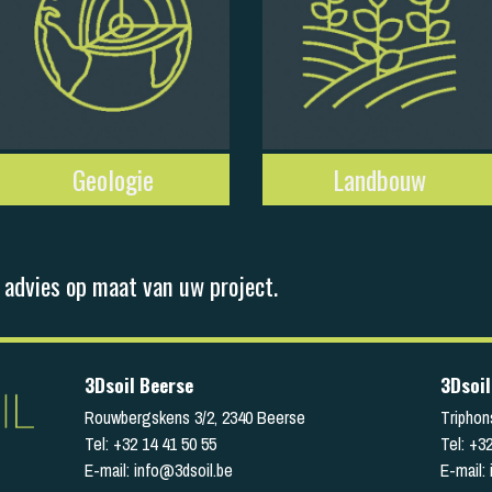
Geologie
Landbouw
 advies op maat van uw project.
3Dsoil Beerse
3Dsoil
Rouwbergskens 3/2
,
2340
Beerse
Triphon
Tel:
+32 14 41 50 55
Tel:
+32
E-mail:
info@3dsoil.be
E-mail: