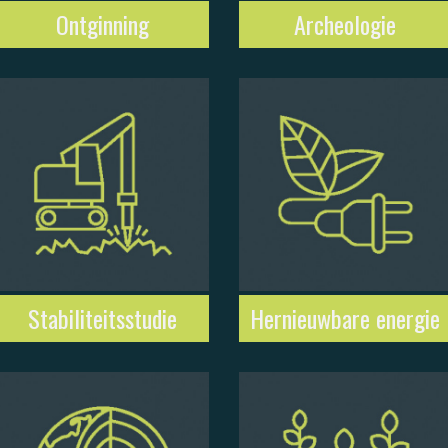
Ontginning
Archeologie
Stabiliteitsstudie
Hernieuwbare energie