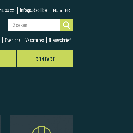
41 50 55
info@3dsoil.be
NL
FR
s
Over ons
Vacatures
Nieuwsbrief
N
CONTACT