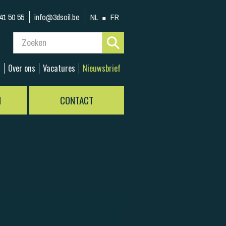
41 50 55
info@3dsoil.be
NL
FR
s
Over ons
Vacatures
Nieuwsbrief
N
CONTACT