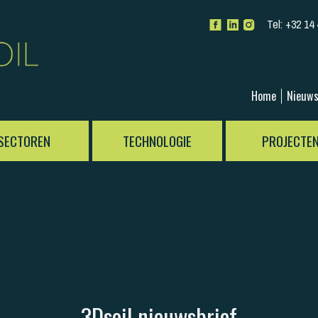
Tel:
+32 14 
Home
Nieuw
SECTOREN
TECHNOLOGIE
PROJECTE
3Dsoil nieuwsbrief