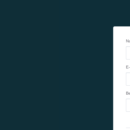
N
E
Be