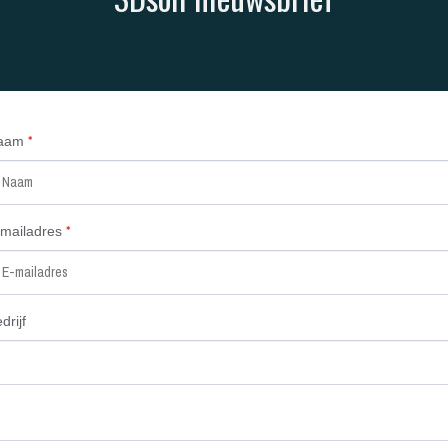
*
aam
*
-mailadres
drijf