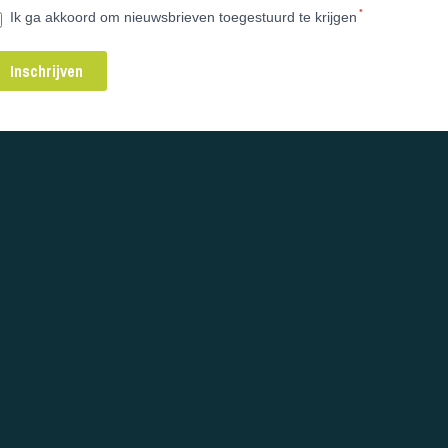
*
Ik ga akkoord om nieuwsbrieven toegestuurd te krijgen
Inschrijven