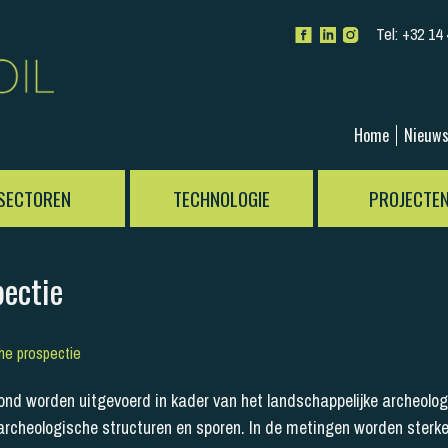
Tel:
+32 14 
Home
Nieuw
SECTOREN
TECHNOLOGIE
PROJECTE
pectie
he prospectie
d worden uitgevoerd in kader van het landschappelijke archeologi
 archeologische structuren en sporen. In de metingen worden sterk