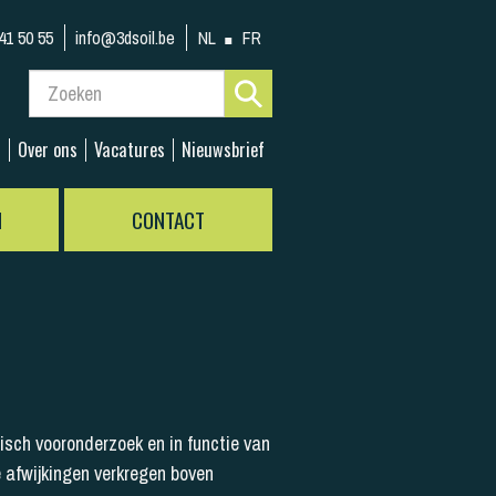
41 50 55
info@3dsoil.be
NL
FR
s
Over ons
Vacatures
Nieuwsbrief
N
CONTACT
sch vooronderzoek en in functie van
e afwijkingen verkregen boven