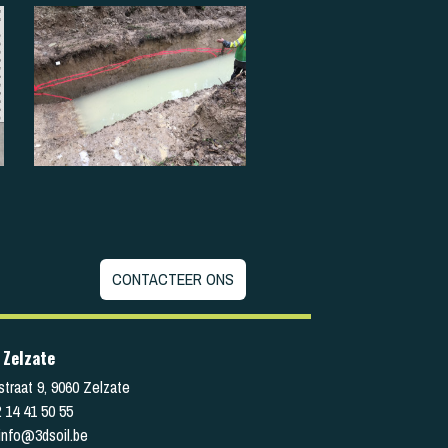
CONTACTEER ONS
 Zelzate
straat 9
,
9060
Zelzate
 14 41 50 55
info@3dsoil.be