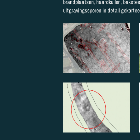
brandplaatsen, haardkuilen, bakste
uitgravingssporen in detail gekarte