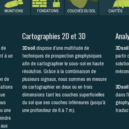
Cartographies 2D et 3D
Analy
 de
3Dsoil
dispose d’une multitude de
3Dsoil
nt à un
techniques de prospection géophysiques
partir
afin de cartographier le sous-sol en haute
soluti
résolution. Grâce à la combinaison de
méconn
on de
plusieurs signaux, nous sommes en mesure
cations
de cartographier en deux ou en trois
3Dsoil
que
dimensions tant les couches superficielles
dans l
ous
du sol que ses couches inférieures (jusqu’à
géophy
ou une
une profondeur de 6 à 7 m)
.
traduct
eindre
t aux